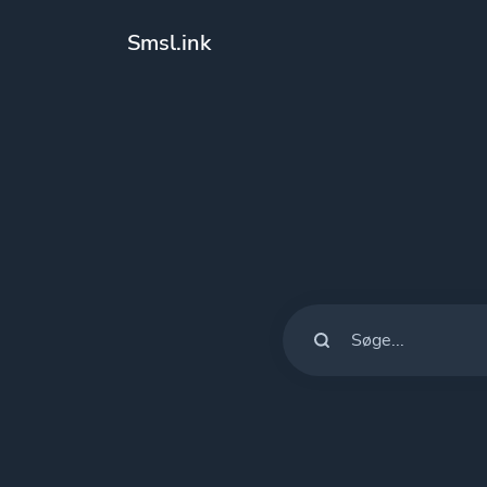
Smsl.ink
Løsninger
QR-koder
Kan tilpasses
Bio sider
Konverter dine