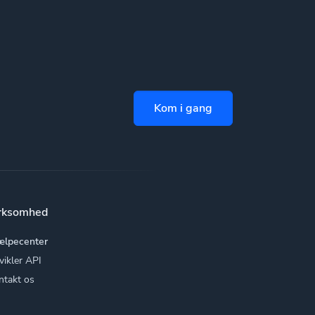
Kom i gang
rksomhed
ælpecenter
vikler API
ntakt os