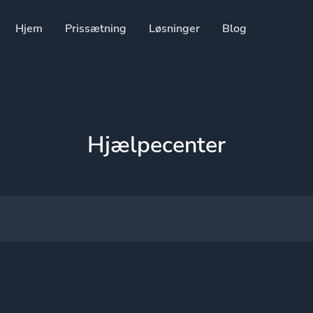
Hjem
Prissætning
Løsninger
Blog
Ressourcer
Udvikler API
Guide til, hvordan du bru
Hjælpecenter
Hjælpecenter
Tjek vores hjælpecenter
 følgere på sociale medier