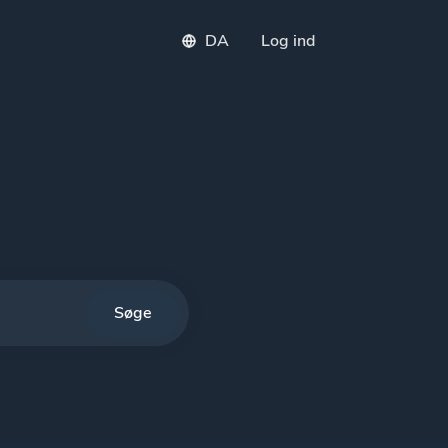
DA
Log ind
ger vores API
Søge